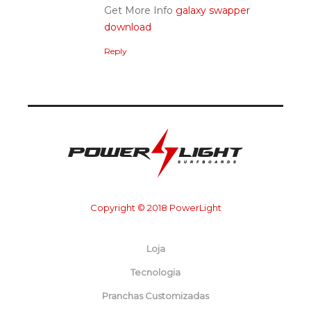
Get More Info
galaxy swapper
download
Reply
Copyright © 2018 PowerLight
Loja
Tecnologia
Pranchas Customizadas