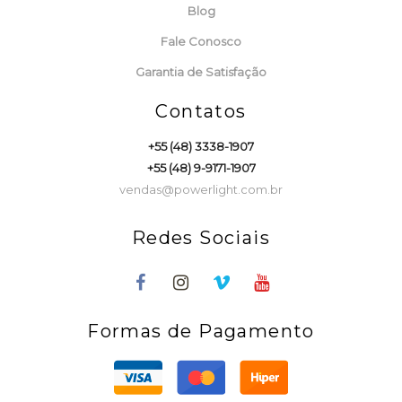
Blog
Fale Conosco
Garantia de Satisfação
Contatos
+55 (48) 3338-1907
+55 (48) 9-9171-1907
vendas@powerlight.com.br
Redes Sociais
Formas de Pagamento