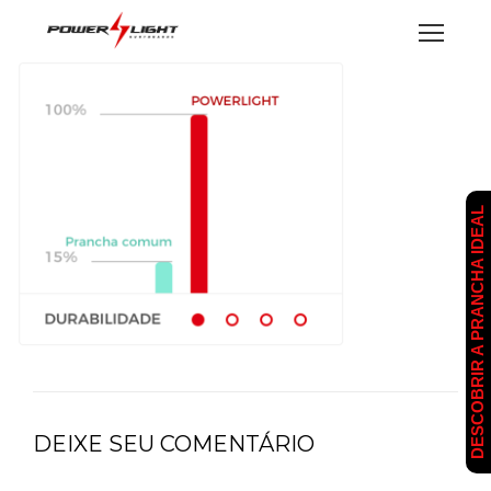
DESCOBRIR A PRANCHA IDEAL
DEIXE SEU COMENTÁRIO